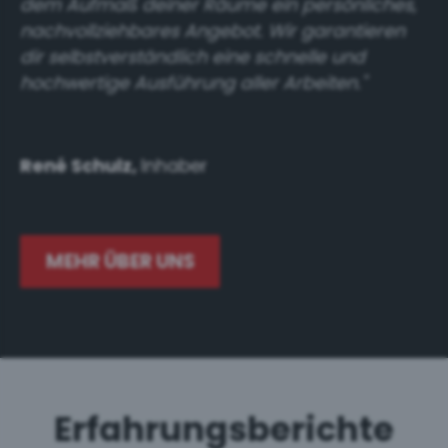
dem Aufmaß deiner Räume ein persönliches,
nachvollziehbares Angebot. Wir garantieren
dir selbstverständlich eine schnelle und
hochwertige Ausführung aller Arbeiten."
René Schulz,
Inhaber
MEHR ÜBER UNS
Erfahrungsberichte