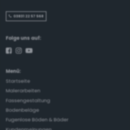
03831 22 57 568
Folge uns auf:
Menü:
Startseite
Malerarbeiten
Fassengestaltung
Bodenbeläge
Fugenlose Böden & Bäder
Kundenmeinungen