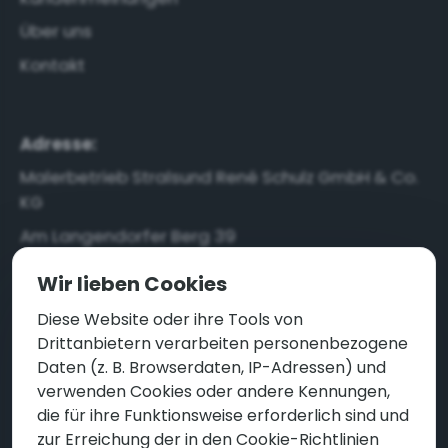
Über uns
Kontakt
Adresse:
Malerbetrieb Stralsund René Schulz GmbH & Co.
KG
Am Langendorfer Berg 39
18442 Stralsund
Wir lieben Cookies
Diese Website oder ihre Tools von
Anfrage senden
Drittanbietern verarbeiten personenbezogene
Daten (z. B. Browserdaten, IP-Adressen) und
verwenden Cookies oder andere Kennungen,
die für ihre Funktionsweise erforderlich sind und
zur Erreichung der in den Cookie-Richtlinien