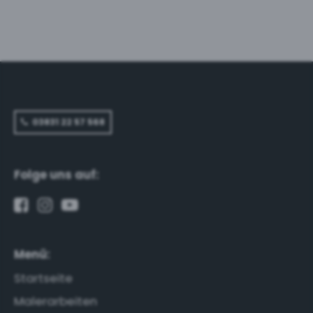
an den Fassaden
notwendig. Von der
Bereatung durch Herrn
Rene` Schulz bis zur
Fertigstellung durch seine
Mitarbeiter, waren wir
sehr zufrieden. Wir
können DAS ORIGINAL
nur weiter empfehlen !
Fam. Keßler aus
Stralsund
03831 22 57 568
Folge uns auf:
Menü:
Startseite
Malerarbeiten