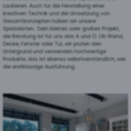
Lackieren. Auch für die Herstellung einer
kreativen Technik und die Umsetzung von
Gesamtkonzepten haben wir unsere
Spezialisten. Dein kleines oder großes Projekt,
die Beratung ist für uns das A und O. Ob Wand,
Decke, Fenster oder Tür, wir prüfen den
Untergrund und verwenden hochwertige
Produkte, das ist ebenso selbstverständlich, wie
die erstklassige Ausführung.