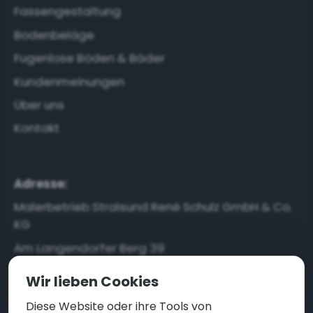
Fassengestaltung
Bodenbeläge
Fugenlose Böden & Bäder
Kundenmeinungen
Über uns
Kontakt
Adresse:
Malerbetrieb Stralsund René Schulz GmbH & Co.
KG
Am Langendorfer Berg 39
18442 Stralsund
Wir lieben Cookies
Diese Website oder ihre Tools von