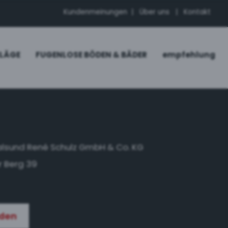
Kundenmeinungen
|
Über uns
|
Kontakt
LÄGE
FUGENLOSE BÖDEN & BÄDER
empfehlung
alsund René Schulz GmbH & Co. KG
 Berg 39
nden