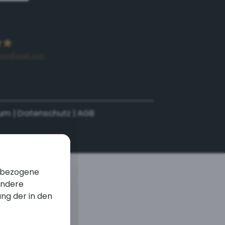
ovenExpert.com
ieb Stralsund DAS ORIGINAL
sum
|
Datenschutz
|
AGB
enbezogene
andere
ung der in den