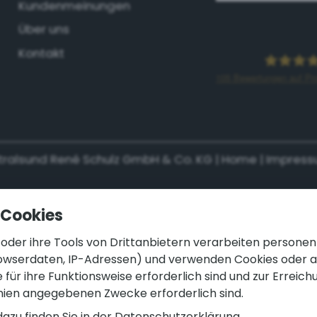
Kundenmeinungen
Über uns
Kontakt
105
Bewertungen auf Pr
Malerbetr
tralsund René Schulz GmbH & Co. KG |
Home
|
Impres
 Cookies
 oder ihre Tools von Drittanbietern verarbeiten person
Browserdaten, IP-Adressen) und verwenden Cookies oder 
 für ihre Funktionsweise erforderlich sind und zur Erreich
nien angegebenen Zwecke erforderlich sind.
dazu finden Sie in der
Datenschutzerklärung.